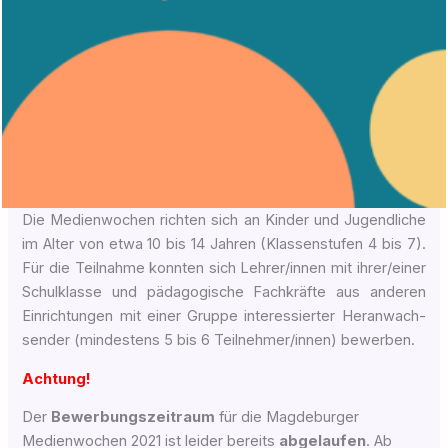
Die Medienwochen rich­ten sich an Kin­der und Jugend­li­che
im Alter von etwa 10 bis 14 Jah­ren (Klas­sen­stu­fen 4 bis 7).
Für die Teil­nah­me konn­ten sich Lehrer/innen mit ihrer/einer
Schul­klas­se und päd­ago­gi­sche Fach­kräf­te aus ande­ren
Ein­rich­tun­gen mit einer Grup­pe inter­es­sier­ter Her­an­wach­
sen­der (min­des­tens 5 bis 6 Teilnehmer/innen) bewerben.
Ach­tung!
Der
Bewer­bungs­zeit­raum
für die Magdeburger
Medienwochen 2021 ist lei­der bereits
abge­lau­fen
. Ab