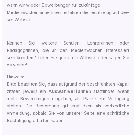
wann wir wie­der Bewer­bun­gen für zukünf­ti­ge
Medienwochen anneh­men, erfah­ren Sie recht­zei­tig auf die­
ser Website.
Ken­nen Sie wei­te­re Schu­len, Lehrer/innen oder
Pädagog/innen, die an den Medienwochen inter­es­siert
sein könn­ten? Tei­len Sie ger­ne die Web­site oder sagen Sie
es weiter!
Hinweis:
Bit­te beach­ten Sie, dass auf­grund der beschränk­ten Kapa­
zi­tä­ten jeweils ein
Aus­wahl­ver­fah­ren
statt­fin­det, wenn
mehr Bewer­bun­gen ein­ge­hen, als Plät­ze zur Ver­fü­gung
ste­hen. Die Bewer­bung gilt erst dann als ver­bind­li­che
Anmel­dung, sobald Sie von unse­rer Sei­te eine schrift­li­che
Bestä­ti­gung erhal­ten haben.