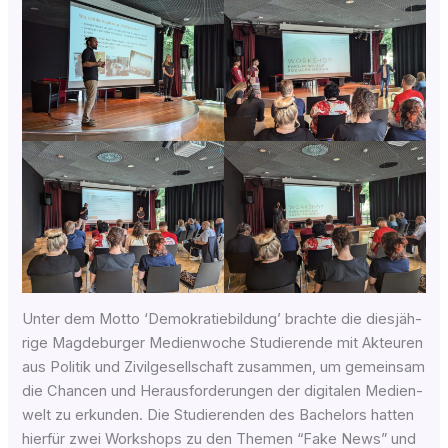
Unter dem Mot­to ‘Demo­kra­tie­bil­dung’ brach­te die dies­jäh­
ri­ge Magdeburger Medi­en­wo­che Stu­die­ren­de mit Akteu­ren
aus Poli­tik und Zivil­ge­sell­schaft zusam­men, um gemein­sam
die Chan­cen und Her­aus­for­de­run­gen der digi­ta­len Medi­en­
welt zu erkun­den. Die Stu­die­ren­den des Bache­lors hat­ten
hier­für zwei Work­shops zu den The­men “Fake News” und