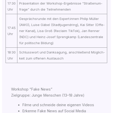
17:30
Prä­sen­ta­ti­on der Work­shop-Ergeb­nis­se “Stra­ßen­um­
Uhr
fra­ge” durch die Teilnehmenden
Gesprächs­run­de mit den Expert:innen Phil­ip Mül­ler
(AWO), Lui­se Gäbel (Stadt­ju­gend­ring), Kai Sit­ter (Offe­
17:45
ner Kanal), Lisa Groß (Recla­im Tik­Tok), Jan Ren­ner
Uhr
(NDC) und Heinz-Josef Spreng­kamp (Lan­des­zen­tra­le
für poli­ti­sche Bildung)
18:30
Schluss­wort und Dank­sa­gung, anschlie­ßend Mög­lich­
Uhr
keit zum offe­nen Austausch
Workshop “Fake News”
Ziel­grup­pe: Jun­ge Men­schen (13–18 Jahre)
Fil­me und schnei­de dei­ne eige­nen Videos
Erken­ne Fake News auf Social Media