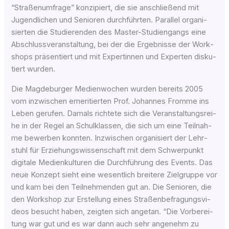
“Stra­ßen­um­fra­ge” kon­zi­piert, die sie anschlie­ßend mit
Jugend­li­chen und Senio­ren durch­führ­ten. Par­al­lel orga­ni­
sier­ten die Stu­die­ren­den des Mas­ter-Stu­di­en­gangs eine
Abschluss­ver­an­stal­tung, bei der die Ergeb­nis­se der Work­
shops prä­sen­tiert und mit Exper­tin­nen und Exper­ten dis­ku­
tiert wurden.
Die Magdeburger Medienwochen wur­den bereits 2005
vom inzwi­schen eme­ri­tier­ten Prof. Johan­nes From­me ins
Leben geru­fen. Damals rich­te­te sich die Ver­an­stal­tungs­rei­
he in der Regel an Schul­klas­sen, die sich um eine Teil­nah­
me bewer­ben konn­ten. Inzwi­schen orga­ni­siert der Lehr­
stuhl für Erzie­hungs­wis­sen­schaft mit dem Schwer­punkt
digi­ta­le Medi­en­kul­tu­ren die Durch­füh­rung des Events. Das
neue Kon­zept sieht eine wesent­lich brei­te­re Ziel­grup­pe vor
und kam bei den Teil­neh­men­den gut an. Die Senio­ren, die
den Work­shop zur Erstel­lung eines Stra­ßen­be­fra­gungs­vi­
de­os besucht haben, zeig­ten sich ange­tan. “Die Vor­be­rei­
tung war gut und es war dann auch sehr ange­nehm zu