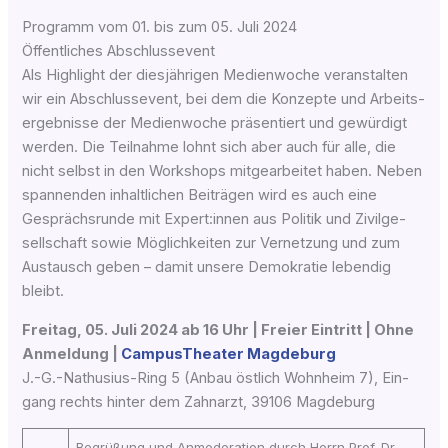
Programm vom 01. bis zum 05. Juli 2024
Öffentliches Abschlussevent
Als High­light der dies­jäh­ri­gen Medi­en­wo­che ver­an­stal­ten
wir ein Abschlus­se­vent, bei dem die Kon­zep­te und Arbeits­
er­geb­nis­se der Medi­en­wo­che prä­sen­tiert und gewür­digt
wer­den. Die Teil­nah­me lohnt sich aber auch für alle, die
nicht selbst in den Work­shops mit­ge­ar­bei­tet haben. Neben
span­nen­den inhalt­li­chen Bei­trä­gen wird es auch eine
Gesprächs­run­de mit Expert:innen aus Poli­tik und Zivil­ge­
sell­schaft sowie Mög­lich­kei­ten zur Ver­net­zung und zum
Aus­tausch geben – damit unse­re Demo­kra­tie leben­dig
bleibt.
Frei­tag, 05. Juli 2024 ab 16 Uhr | Frei­er Ein­tritt | Ohne
Anmel­dung |
Cam­pus­Thea­ter Mag­de­burg
J.-G.-Nathusius-Ring 5 (Anbau öst­lich Wohn­heim 7), Ein­
gang rechts hin­ter dem Zahn­arzt, 39106 Magdeburg
Begrü­ßung und Anmo­de­ra­ti­on durch Herrn Prof. Dr.