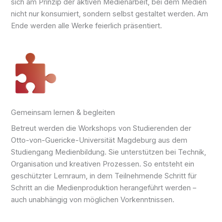
sich am Prin­zip der akti­ven Medien­arbeit, bei dem Medi­en
nicht nur kon­su­miert, son­dern selbst gestal­tet wer­den. Am
Ende wer­den alle Wer­ke fei­er­lich präsentiert.
Gemeinsam lernen & begleiten
Betreut wer­den die Work­shops von Studier­enden der
Otto-­von-­Gue­ri­cke-­Uni­ver­si­tät Mag­de­burg aus dem
Studien­gang Medien­bildung. Sie unter­stützen bei Tech­nik,
Organi­sation und krea­ti­ven Pro­zessen. So ent­steht ein
geschütz­ter Lern­raum, in dem Teil­nehmende Schritt für
Schritt an die Medien­produktion heran­geführt wer­den –
auch unab­hän­gig von mög­li­chen Vorkenntnissen.