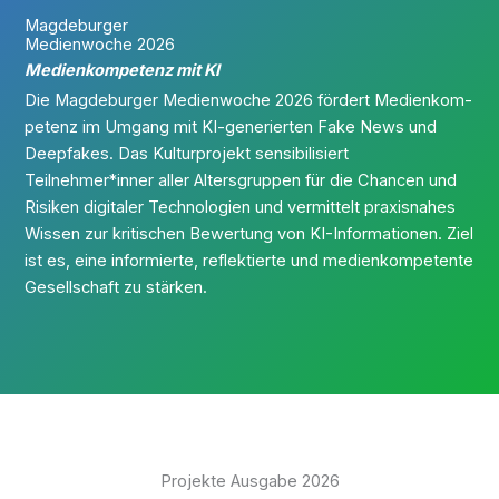
Magdeburger
Medien­­woche 2026
Medienkompetenz mit KI
Die Magdeburger Medi­en­wo­che 2026 för­dert Medi­en­kom­
pe­tenz im Umgang mit KI-gene­rier­ten Fake News und
Deepf­akes. Das Kul­tur­pro­jekt sen­si­bi­li­siert
Teilnehmer*inner aller Alters­grup­pen für die Chan­cen und
Risi­ken digi­ta­ler Tech­no­lo­gien und ver­mit­telt pra­xis­na­hes
Wis­sen zur kri­ti­schen Bewer­tung von KI-Infor­ma­tio­nen. Ziel
ist es, eine infor­mier­te, reflek­tier­te und medi­en­kom­pe­ten­te
Gesell­schaft zu stärken.
Projekte Ausgabe 2026