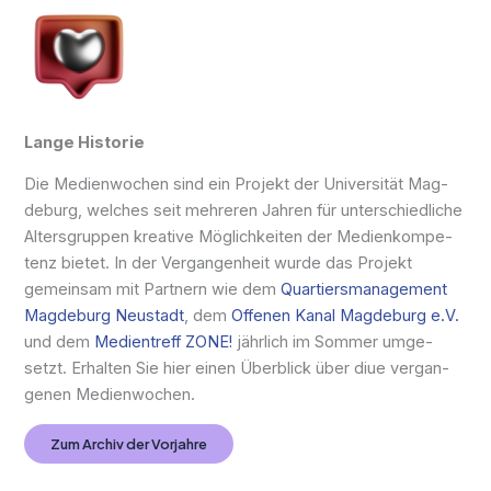
Lange Historie
Die Medien­­wochen sind ein Pro­jekt der Uni­ver­si­tät Mag­
de­burg, wel­ches seit meh­re­ren Jah­ren für unter­schied­li­che
Alters­grup­pen krea­ti­ve Mög­lich­kei­ten der Medi­en­kom­pe­
tenz bie­tet. In der Ver­gan­gen­heit wur­de das Pro­jekt
gemein­sam mit Part­nern wie dem
Quartiers­­management
Mag­de­burg Neu­stadt
, dem
Offe­nen Kanal Mag­de­burg e.V.
und dem
Medien­­treff ZONE!
jähr­lich im Som­mer umge­
setzt. Erhal­ten Sie hier einen Über­blick über diue ver­gan­
ge­nen Medienwochen.
Zum Archiv der Vorjahre