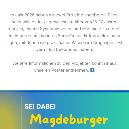
Im Jahr 2026 haben wir zwei Pro­jek­te ange­bo­ten. Einer­
seits was es für Jugend­li­che im Alter von 15–17 Jah­ren
mög­lich, eige­ne Syn­chron­sze­nen und Hör­spie­le zu erstel­
len. Ande­rer­seits konn­ten Senior*innen Foto­pro­jek­te anfer­
ti­gen, mit denen sie pra­xis­na­hes Wis­sen im Umgang mit KI
ver­mit­telt bekom­men haben.
Wei­te­re Infor­ma­tio­nen zu den Pro­jek­ten könnt ihr aus
unse­ren Pos­ter ent­neh­men.