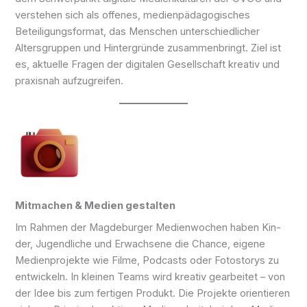
ver­ste­hen sich als offe­nes, medien­pädagogisches
Beteiligungs­format, das Men­schen unter­schiedlicher
Alters­gruppen und Hinter­gründe zusam­men­bringt. Ziel ist
es, aktu­el­le Fra­gen der digi­ta­len Gesell­schaft krea­tiv und
pra­xis­nah aufzugreifen.
Mitmachen & Medien gestalten
Im Rah­men der Magde­burger Medien­­wochen haben Kin­
der, Jugend­li­che und Erwach­se­ne die Chan­ce, eige­ne
Medien­projekte wie Fil­me, Pod­casts oder Foto­storys zu
ent­wi­ckeln. In klei­nen Teams wird krea­tiv gear­bei­tet – von
der Idee bis zum fer­ti­gen Pro­dukt. Die Pro­jek­te orien­tieren