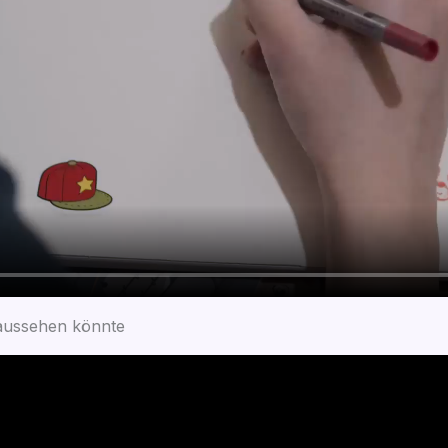
 aus­se­hen könnte