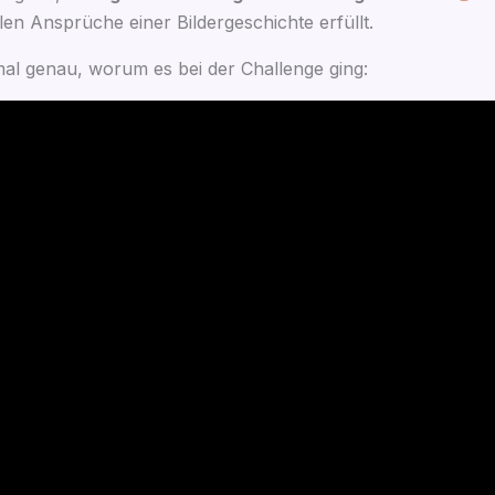
en Ansprü­che einer Bil­der­ge­schich­te erfüllt.
mal genau, wor­um es bei der Chall­enge ging: