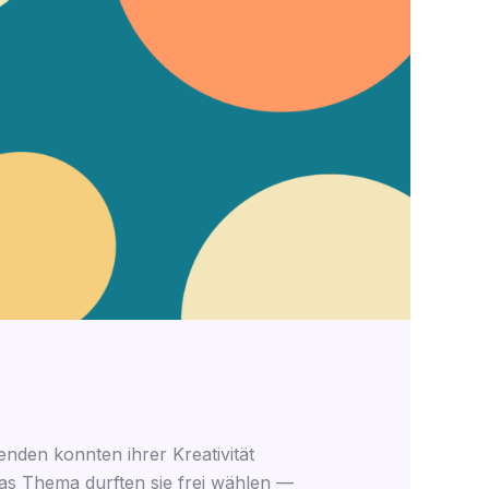
en­den konn­ten ihrer Krea­ti­vi­tät
s The­ma durf­ten sie frei wäh­len —