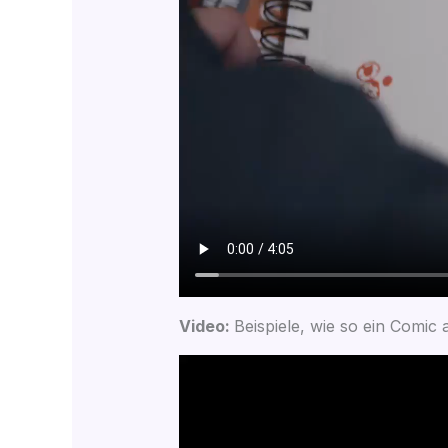
Video:
Bei­spie­le, wie so ein Comic