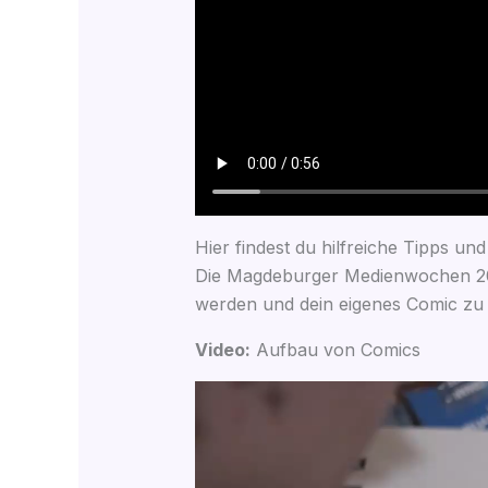
Hier findest du hilfreiche Tipps un
Die Magdeburger Medienwochen 2020 s
wer­den und dein eige­nes Comic zu ges
Video:
Auf­bau von Comics