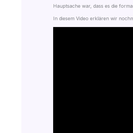
Haupt­sa­che war, dass es die for­ma­l
In die­sem Video erklä­ren wir noch­