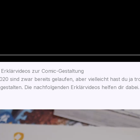
d Erklärvideos zur Comic-Gestaltung
ind zwar bereits gelau­fen, aber viel­leicht hast du ja trot
tal­ten. Die nach­fol­gen­den Erklär­vi­de­os hel­fen dir dabei.