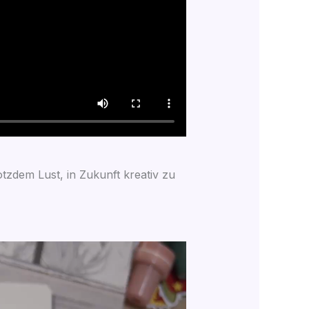
z­dem Lust, in Zukunft krea­tiv zu