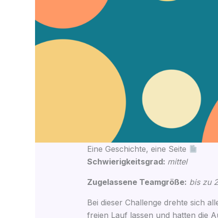
Eine Geschichte, eine Seite
Schwie­rig­keits­grad:
mit­tel
Zuge­las­se­ne Team­grö­ße:
bis zu 
Bei die­ser Chall­enge dreh­te sich a
frei­en Lauf las­sen und hat­ten die A