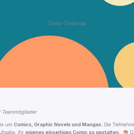
Comic-Challenge
2 Teammitglieder
lles um
Comics, Gra­phic Novels und Man­gas
. Die Teil­neh­m
uf­ga­be, ihr
eige­nes ein­sei­ti­ges Comic zu gestal­ten
.
Da