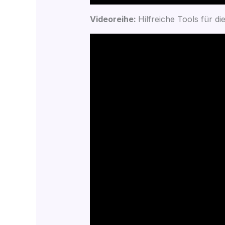
Vide­orei­he:
Hilf­rei­che Tools für d