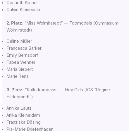
Cen­neth Klinner
Cal­vin Kleineidam
2. Platz:
“Miss Wol­mir­stedt” — Top­mo­dels (Gym­na­si­um
Wolmirstedt)
Céli­ne Müller
Fran­ce­s­ca Barker
Emi­ly Bernsdorf
Tabea Weh­ner
Maria Sie­bert
Marie Tenz
3. Platz:
“Kul­tur­kom­pass” — Hey Girls (IGS “Regi­ne
Hildebrandt”)
Anni­ka Lautz
Anika Klein­ei­dam
Fran­zis­ka Dösing
Pia-Marie Brie­fenha­gen