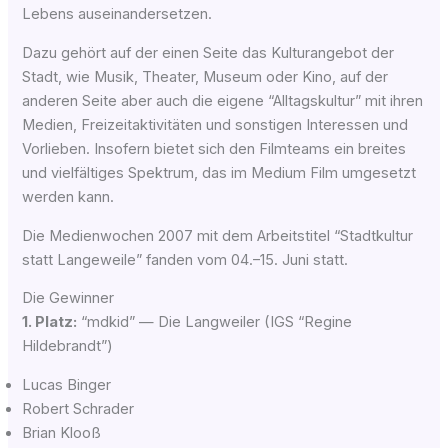
Lebens auseinandersetzen.
Dazu gehört auf der einen Sei­te das Kul­tur­ange­bot der
Stadt, wie Musik, Thea­ter, Muse­um oder Kino, auf der
ande­ren Sei­te aber auch die eige­ne “All­tags­kul­tur” mit ihren
Medi­en, Frei­zeit­ak­ti­vi­tä­ten und sons­ti­gen Inter­es­sen und
Vor­lie­ben. Inso­fern bie­tet sich den Film­teams ein brei­tes
und viel­fäl­ti­ges Spek­trum, das im Medi­um Film umge­setzt
wer­den kann.
Die Medienwochen 2007 mit dem Arbeits­ti­tel “Stadt­kul­tur
statt Lan­ge­wei­le” fan­den vom 04.–15. Juni statt.
Die Gewinner
1. Platz:
“mdkid” — Die Lang­wei­ler (IGS “Regi­ne
Hildebrandt”)
Lucas Bin­ger
Robert Schr­a­der
Bri­an Klooß