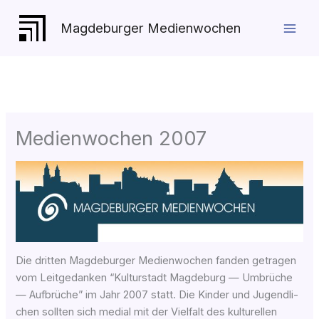
Zum
Inhalt
Magdeburger Medienwochen
springen
Medienwochen 2007
Die drit­ten Magdeburger Medienwochen fan­den getra­gen
vom Leit­ge­dan­ken “Kul­tur­stadt Mag­de­burg — Umbrü­che
— Auf­brü­che” im Jahr 2007 statt. Die Kin­der und Jugend­li­
chen soll­ten sich medi­al mit der Viel­falt des kul­tu­rel­len