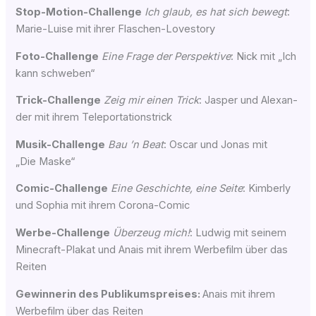
Stop-Moti­on-Chall­enge
Ich glaub, es hat sich bewegt
:
Marie-Lui­se mit ihrer Flaschen-Lovestory
Foto-Chall­enge
Eine Fra­ge der Per­spek­ti­ve
: Nick mit „Ich
kann schweben“
Trick-Chall­enge
Zeig mir einen Trick
: Jas­per und Alex­an­
der mit ihrem Teleportationstrick
Musik-Chall­enge
Bau ’n Beat
: Oscar und Jonas mit
„Die Maske“
Comic-Chall­enge
Eine Geschich­te, eine Sei­te
: Kim­ber­ly
und Sophia mit ihrem Corona-Comic
Wer­be-Chall­enge
Über­zeug mich!
: Lud­wig mit sei­nem
Mine­craft-Pla­kat und Anais mit ihrem Wer­be­film über das
Reiten
Gewin­ne­rin des Publi­kums­prei­ses:
Anais mit ihrem
Wer­be­film über das Reiten