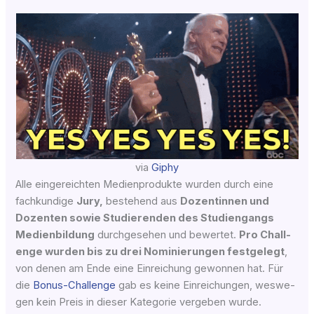
via
Giphy
Alle ein­ge­reich­ten Medi­en­pro­duk­te wur­den durch eine
fach­kun­di­ge
Jury,
bestehend aus
Dozen­tin­nen und
Dozen­ten sowie Stu­die­ren­den des Stu­di­en­gangs
Medi­en­bil­dung
durch­ge­se­hen und bewer­tet.
Pro Chall­
enge wur­den bis zu drei Nomi­nie­run­gen fest­ge­legt
,
von denen am Ende eine Ein­rei­chung gewon­nen hat. Für
die
Bonus-Chall­enge
gab es kei­ne Ein­rei­chun­gen, wes­we­
gen kein Preis in die­ser Kate­go­rie ver­ge­ben wurde.