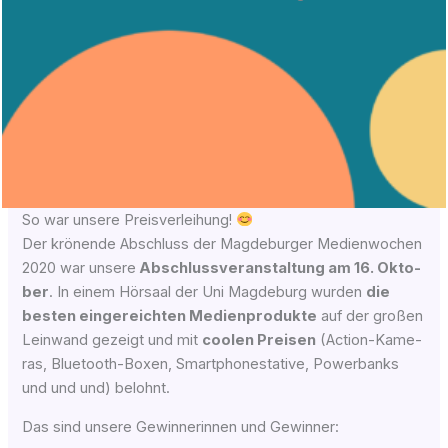
So war unsere Preisverleihung!
Der krö­nen­de Abschluss der Magdeburger Medienwochen
2020 war unse­re
Abschluss­ver­an­stal­tung am 16. Okto­
ber
. In einem Hör­saal der Uni Mag­de­burg wur­den
die
bes­ten ein­ge­reich­ten Medi­en­pro­duk­te
auf der gro­ßen
Lein­wand gezeigt und mit
coo­len Prei­sen
(Action-Kame­
ras, Blue­tooth-Boxen, Smart­phone­sta­ti­ve, Power­banks
und und und) belohnt.
Das sind unse­re Gewin­ne­rin­nen und Gewinner: