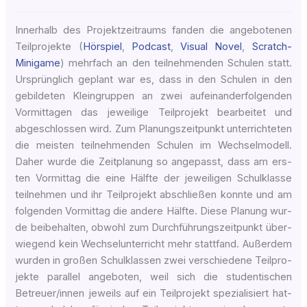
Inner­halb des Pro­jekt­zeit­raums fan­den die ange­bo­te­nen
Teil­pro­jek­te (
Hör­spiel
,
Pod­cast
,
Visu­al Novel
,
Scratch-
Minigame
) mehr­fach an den teil­neh­men­den Schu­len statt.
Ursprüng­lich geplant war es, dass in den Schu­len in den
gebil­de­ten Klein­grup­pen an zwei auf­ein­an­der­fol­gen­den
Vor­mit­ta­gen das jewei­li­ge Teil­pro­jekt bear­bei­tet und
abge­schlos­sen wird. Zum Pla­nungs­zeit­punkt unter­rich­te­ten
die meis­ten teil­neh­men­den Schu­len im Wech­sel­mo­dell.
Daher wur­de die Zeit­pla­nung so ange­passt, dass am ers­
ten Vor­mit­tag die eine Hälf­te der jewei­li­gen Schul­klas­se
teil­neh­men und ihr Teil­pro­jekt abschlie­ßen konn­te und am
fol­gen­den Vor­mit­tag die ande­re Hälf­te. Die­se Pla­nung wur­
de bei­be­hal­ten, obwohl zum Durch­füh­rungs­zeit­punkt über­
wie­gend kein Wech­sel­un­ter­richt mehr statt­fand. Außer­dem
wur­den in gro­ßen Schul­klas­sen zwei ver­schie­de­ne Teil­pro­
jek­te par­al­lel ange­bo­ten, weil sich die stu­den­ti­schen
Betreuer/innen jeweils auf ein Teil­pro­jekt spe­zia­li­siert hat­