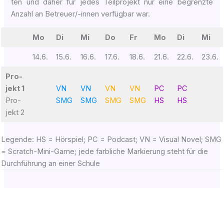
ten und daher für jedes Teil­pro­jekt nur eine begrenz­te
Anzahl an Betreu­er/-innen ver­füg­bar war.
Mo
Di
Mi
Do
Fr
Mo
Di
Mi
14.6.
15.6.
16.6.
17.6.
18.6.
21.6.
22.6.
23.6.
Pro­
jekt 1
VN
VN
VN
VN
PC
PC
Pro­
SMG
SMG
SMG
SMG
HS
HS
jekt 2
Legen­de: HS = Hör­spiel; PC = Pod­cast; VN = Visu­al Novel; SMG
= Scratch-Mini-Game; jede farb­li­che Mar­kie­rung steht für die
Durch­füh­rung an einer Schule