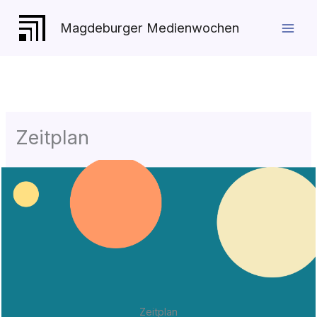
Zum
Inhalt
Magdeburger Medienwochen
springen
Zeitplan
Zeitplan