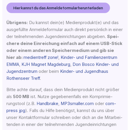
Hier kannst du das Anmel­de­for­mu­lar herunterladen
Übri­gens:
Du kannst dein(e) Medienprodukt(e) und das
aus­ge­füll­te Anmel­de­for­mu­lar auch direkt per­sön­lich in einer
der teil­neh­men­den Jugend­ein­rich­tun­gen abge­ben.
Spei­
che­re dei­ne Ein­rei­chung ein­fach auf einem USB-Stick
oder einem ande­ren Spei­cher­me­di­um und gib sie
hier ab:
medi­en­treff zone!
,
Kin­der- und Fami­li­en­zen­trum
EMMA
,
KJH Magnet Mag­de­burg
,
Don Bosco Kin­der- und
Jugend­zen­trum
oder beim
Kin­der- und Jugend­haus
Rothen­seer Treff
.
Bit­te ach­te dar­auf, dass dein Medi­en­pro­dukt nicht grö­ßer
als
500 MB
ist. Nut­ze gege­be­nen­falls ein Kom­pri­mie­
rungs­tool (z.B.
Hand­bra­ke
,
MP3smaller.com
oder
com­
press jpg
). Falls du Hil­fe benö­tigst, kannst du uns über
unser Kon­takt­for­mu­lar schrei­ben oder dich an die Mit­ar­bei­
ten­den in einer der teil­neh­men­den Jugend­ein­rich­tun­gen