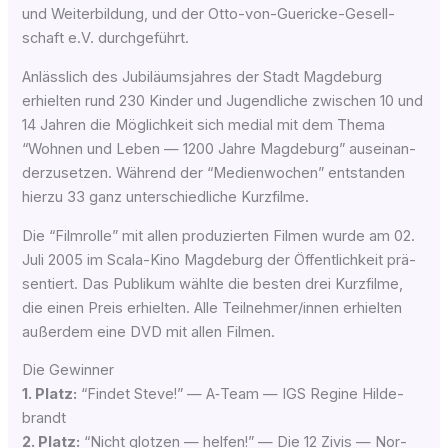
und Wei­ter­bil­dung, und der Otto-von-Gue­ri­cke-Gesell­
schaft e.V. durchgeführt.
Anläss­lich des Jubi­lä­ums­jah­res der Stadt Mag­de­burg
erhiel­ten rund 230 Kin­der und Jugend­li­che zwi­schen 10 und
14 Jah­ren die Mög­lich­keit sich medi­al mit dem The­ma
“Woh­nen und Leben — 1200 Jah­re Mag­de­burg” aus­ein­an­
der­zu­set­zen. Wäh­rend der “Medienwochen” ent­stan­den
hier­zu 33 ganz unter­schied­li­che Kurzfilme.
Die “Film­rol­le” mit allen pro­du­zier­ten Fil­men wur­de am 02.
Juli 2005 im Sca­la-Kino Mag­de­burg der Öffent­lich­keit prä­
sen­tiert. Das Publi­kum wähl­te die bes­ten drei Kurz­fil­me,
die einen Preis erhiel­ten. Alle Teilnehmer/innen erhiel­ten
außer­dem eine DVD mit allen Filmen.
Die Gewinner
1. Platz:
“Fin­det Ste­ve!” — A‑Team — IGS Regi­ne Hil­de­
brandt
2. Platz:
“Nicht glot­zen — hel­fen!” — Die 12 Zivis — Nor­