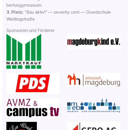
ber­tus­gym­na­si­um
3. Platz:
“Bau aktiv!” — seven­ty cent — Grund­schu­le
Weitlingstraße
Sponsoren und Förderer